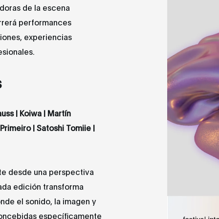
doras de la escena
orrerá performances
ciones, experiencias
esionales.
s
auss |
Koiwa
| Martín
Primeiro
| Satoshi Tomiie |
te desde una perspectiva
ada edición transforma
nde el sonido, la imagen y
 concebidas específicamente