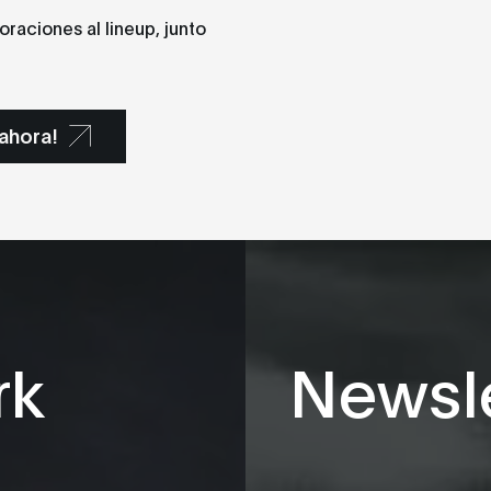
raciones al lineup, junto
.
ahora!
rk
Newsle