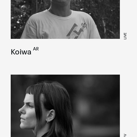
LIVE
AR
Koiwa