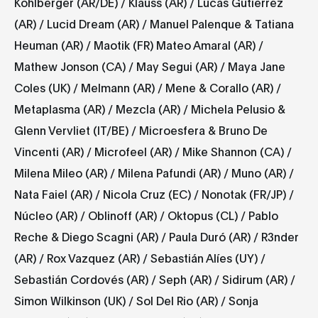
Kohlberger (AR/DE) / Klauss (AR) / Lucas Gutierrez
(AR) / Lucid Dream (AR) / Manuel Palenque & Tatiana
Heuman (AR) / Maotik (FR) Mateo Amaral (AR) /
Mathew Jonson (CA) / May Segui (AR) / Maya Jane
Coles (UK) / Melmann (AR) / Mene & Corallo (AR) /
Metaplasma (AR) / Mezcla (AR) / Michela Pelusio &
Glenn Vervliet (IT/BE) / Microesfera & Bruno De
Vincenti (AR) / Microfeel (AR) / Mike Shannon (CA) /
Milena Mileo (AR) / Milena Pafundi (AR) / Muno (AR) /
Nata Faiel (AR) / Nicola Cruz (EC) / Nonotak (FR/JP) /
Núcleo (AR) / Oblinoff (AR) / Oktopus (CL) / Pablo
Reche & Diego Scagni (AR) / Paula Duró (AR) / R3nder
(AR) / Rox Vazquez (AR) / Sebastián Alíes (UY) /
Sebastián Cordovés (AR) / Seph (AR) / Sidirum (AR) /
Simon Wilkinson (UK) / Sol Del Rio (AR) / Sonja