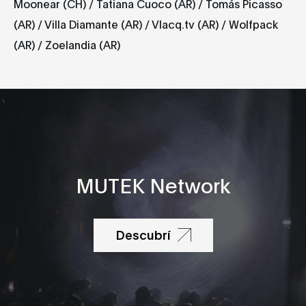
Moonear (CH) / Tatiana Cuoco (AR) / Tomás Picasso
(AR) / Villa Diamante (AR) / Vlacq.tv (AR) / Wolfpack
(AR) / Zoelandia (AR)
MUTEK Network
Descubrí