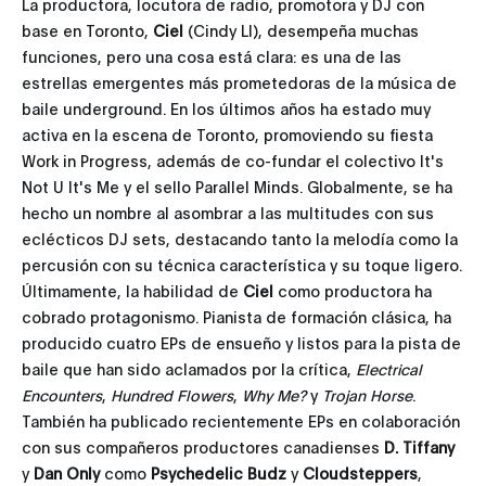
La productora, locutora de radio, promotora y DJ con
base en Toronto,
Ciel
(Cindy LI), desempeña muchas
funciones, pero una cosa está clara: es una de las
estrellas emergentes más prometedoras de la música de
baile underground. En los últimos años ha estado muy
activa en la escena de Toronto, promoviendo su fiesta
Work in Progress, además de co-fundar el colectivo It's
Not U It's Me y el sello Parallel Minds. Globalmente, se ha
hecho un nombre al asombrar a las multitudes con sus
eclécticos DJ sets, destacando tanto la melodía como la
percusión con su técnica característica y su toque ligero.
Últimamente, la habilidad de
Ciel
como productora ha
cobrado protagonismo. Pianista de formación clásica, ha
producido cuatro EPs de ensueño y listos para la pista de
baile que han sido aclamados por la crítica,
Electrical
Encounters
,
Hundred Flowers
,
Why Me?
y
Trojan Horse
.
También ha publicado recientemente EPs en colaboración
con sus compañeros productores canadienses
D. Tiffany
y
Dan Only
como
Psychedelic Budz
y
Cloudsteppers
,