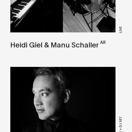
LIVE
AR
Heidi Giel & Manu Schaller
LIVE + DJ SET