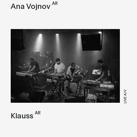
AR
Ana Vojnov
LIVE A/V
AR
Klauss