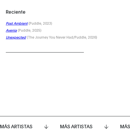
Reciente
Post Ambient
(Puddle, 2023)
Avenia
(Puddle, 2025)
Unexpected
(The Journey You Never Had/Puddle, 2026)
MÁS ARTISTAS
MÁS ARTISTAS
MÁS